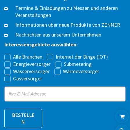
Termine & Einladungen zu Messen und anderen
Veranstaltungen
Informationen über neue Produkte von ZENNER
Nachrichten aus unserem Unternehmen
Interessensgebiete auswählen:
I
Alle Branchen
Internet der Dinge (IOT)
n
Energieversorger
Submetering
t
Wasserversorger
Wärmeversorger
e
Gasversorger
r
E
e
m
s
a
s
i
e
BESTELLE
l
n
N
*
s