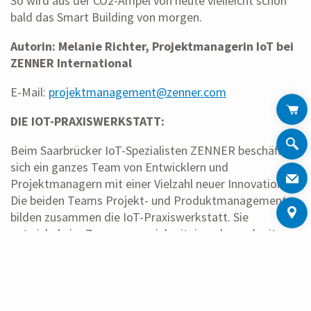
So wird aus der CO2-Ampel von heute vielleicht schon
bald das Smart Building von morgen.
Autorin: Melanie Richter, Projektmanagerin IoT bei
ZENNER International
E-Mail:
projektmanagement@zenner.com
DIE IOT-PRAXISWERKSTATT:
Beim Saarbrücker IoT-Spezialisten ZENNER beschäftigt
sich ein ganzes Team von Entwicklern und
Projektmanagern mit einer Vielzahl neuer Innovationen.
Die beiden Teams Projekt- und Produktmanagement
bilden zusammen die IoT-Praxiswerkstatt. Sie
entwickeln im Zusammenspiel miteinander und mit
Kunden und Partnern neue IoT-Anwendungen – von der
Idee über die Entwicklungs- und Testphase bis zur
Marktreife. Die Hamburger ZENNER IoT-Solutions
GmbH sorgt mit viel Know-how und Kreativität für eine