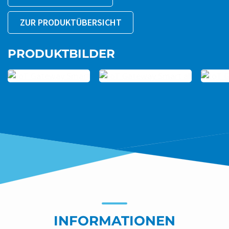
Das Gerät kann für eine Vielzahl von IoT-Anwendungen
ZUR PRODUKTÜBERSICHT
eingesetzt werden und ist fester Bestandteil der
®
ZENNER IoT-Lösungswelt. Es verbindet LoRaWAN
PRODUKTBILDER
Endgeräte (Luftqualitätssensoren, CO2-Warner, Tür-
und Fensterkontaktsensoren, Rauchwarnmelder, u.v.m.)
mit dem B.One Datahub.
Das B.One Gateway smart kann eine sehr hohe Anzahl
®
von Endgeräten in das LoRaWAN
-Funksystem
einbinden. Die Daten werden in unserem nach DIN EN
ISO / IEC 27001 zertifizierten Rechenzentrum in
Deutschland gespeichert.
INFORMATIONEN