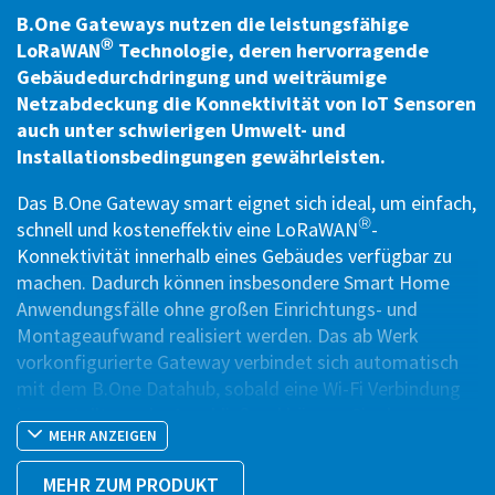
B.One Gateways nutzen die leistungsfähige
®
LoRaWAN
Technologie, deren hervorragende
Gebäudedurchdringung und weiträumige
Netzabdeckung die Konnektivität von IoT Sensoren
auch unter schwierigen Umwelt- und
Installationsbedingungen gewährleisten.
Das B.One Gateway smart eignet sich ideal, um einfach,
®
schnell und kosteneffektiv eine LoRaWAN
-
Konnektivität innerhalb eines Gebäudes verfügbar zu
machen. Dadurch können insbesondere Smart Home
Anwendungsfälle ohne großen Einrichtungs- und
Montageaufwand realisiert werden. Das ab Werk
vorkonfigurierte Gateway verbindet sich automatisch
mit dem B.One Datahub, sobald eine Wi-Fi Verbindung
hergestellt wurde. Anschließend können Sie den
MEHR ANZEIGEN
Betriebsstatus (online/offline) im B.One Datahub
®
einsehen. Ein Betrieb mit anderen LoRaWAN
Netzen
MEHR ZUM PRODUKT
ist bei diesem Gateway nicht möglich.