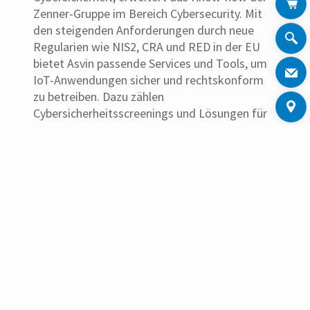
Zenner-Gruppe im Bereich Cybersecurity. Mit
den steigenden Anforderungen durch neue
Regularien wie NIS2, CRA und RED in der EU
bietet Asvin passende Services und Tools, um
IoT-Anwendungen sicher und rechtskonform
zu betreiben. Dazu zählen
Cybersicherheitsscreenings und Lösungen für
das Cybersicherheits-Lifecycle-Management.
„Cybersicherheit ist eine globale
Herausforderung, und mit Asvin haben wir das
Know-how, um unsere Kunden dabei zu
unterstützen, diese komplexen Anforderungen
zu erfüllen“, betont Boris Stöckermann von der
Minol-Zenner-Gruppe.
Ein Highlight von Asvin auf der Enlit 2024 ist der Device
Security Booster™, ein Tool zur sicheren Verwaltung von
IoT-Geräten über ihren gesamten Lebenszyklus. Es
ermöglicht OTA-Updates (Over The Air) von Firmware,