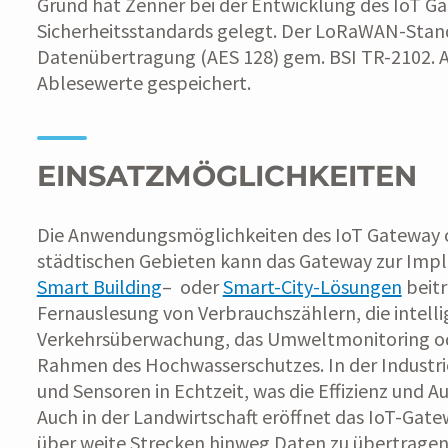
Grund hat Zenner bei der Entwicklung des IoT G
Sicherheitsstandards gelegt. Der LoRaWAN-Stand
Datenübertragung (AES 128) gem. BSI TR-2102. A
Ablesewerte gespeichert.
EINSATZMÖGLICHKEITEN
Die Anwendungsmöglichkeiten des IoT Gateway o
städtischen Gebieten kann das Gateway zur Im
Smart Building
– oder
Smart-City-Lösungen
beitr
Fernauslesung von Verbrauchszählern, die intell
Verkehrsüberwachung, das Umweltmonitoring o
Rahmen des Hochwasserschutzes. In der Industri
und Sensoren in Echtzeit, was die Effizienz und 
Auch in der Landwirtschaft eröffnet das IoT-Gate
über weite Strecken hinweg Daten zu übertragen,