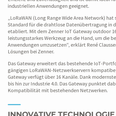
industriellen Anwendungen geeignet.
„LoRaWAN (Long Range Wide Area Network) hat sic
Standard für die drahtlose Datenübertragung in d
etabliert. Mit dem Zenner IoT Gateway outdoor 1
leistungsstarkes Werkzeug an die Hand, um die ben
Anwendungen umzusetzen“, erklärt René Claussen, 
Lösungen bei Zenner.
Das Gateway erweitert das bestehende IoT-Portfo
gängigen LoRaWAN-Netzwerkservern kompatibel u
Gateway verfügt über 16 Kanäle. Dank modernste
bis hin zur Industrie 4.0. Das Gateway punktet da
Kompatibilität mit bestehenden Netzwerken.
INNOVATIVE TECHNOLOGIE 