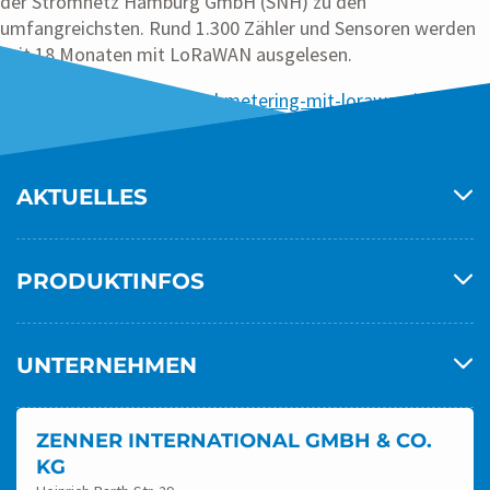
der Stromnetz Hamburg GmbH (SNH) zu den
umfangreichsten. Rund 1.300 Zähler und Sensoren werden
seit 18 Monaten mit LoRaWAN ausgelesen.
https://zenner.de/news/submetering-mit-lorawan-in-hambu
AKTUELLES
PRODUKTINFOS
UNTERNEHMEN
ZENNER INTERNATIONAL GMBH & CO.
KG